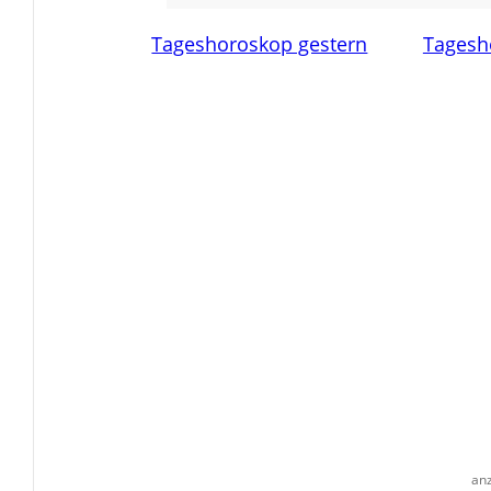
Tageshoroskop gestern
Tagesh
an